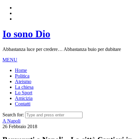
Io sono Dio
Abbastanza luce per credere… Abbastanza buio per dubitare
MENU
Home
Politica
Ateismo
La chiesa
Lo Sport
Amicizia
Contatti
Search for:
A Napoli
26 Febbraio 2018