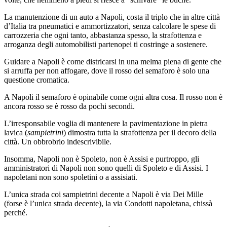
La manutenzione di un auto a Napoli, costa il triplo che in altre città
d’Italia tra pneumatici e ammortizzatori, senza calcolare le spese di
carrozzeria che ogni tanto, abbastanza spesso, la strafottenza e
arroganza degli automobilisti partenopei ti costringe a sostenere.
Guidare a Napoli è come districarsi in una melma piena di gente che
si arruffa per non affogare, dove il rosso del semaforo è solo una
questione cromatica.
A Napoli il semaforo è opinabile come ogni altra cosa. Il rosso non è
ancora rosso se è rosso da pochi secondi.
L’irresponsabile voglia di mantenere la pavimentazione in pietra
lavica (
sampietrini
) dimostra tutta la strafottenza per il decoro della
città. Un obbrobrio indescrivibile.
Insomma, Napoli non è Spoleto, non è Assisi e purtroppo, gli
amministratori di Napoli non sono quelli di Spoleto e di Assisi. I
napoletani non sono spoletini o a assisiati.
L’unica strada coi sampietrini decente a Napoli è via Dei Mille
(forse è l’unica strada decente), la via Condotti napoletana, chissà
perché.