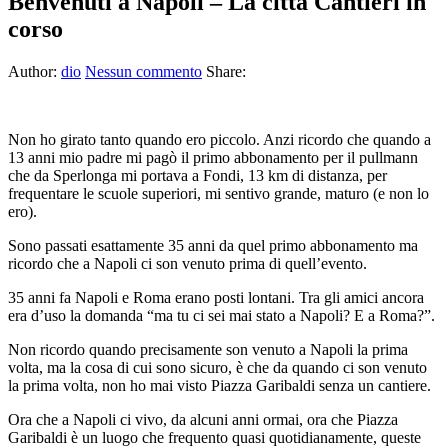
Benvenuti a Napoli – La città Cantieri in
corso
Author:
dio
Nessun commento
Share:
N
on ho girato tanto quando ero piccolo. Anzi ricordo che quando a
13 anni mio padre mi pagò il primo abbonamento per il pullmann
che da Sperlonga mi portava a Fondi, 13 km di distanza, per
frequentare le scuole superiori, mi sentivo grande, maturo (e non lo
ero).
Sono passati esattamente 35 anni da quel primo abbonamento ma
ricordo che a Napoli ci son venuto prima di quell’evento.
35 anni fa Napoli e Roma erano posti lontani. Tra gli amici ancora
era d’uso la domanda “ma tu ci sei mai stato a Napoli? E a Roma?”.
Non ricordo quando precisamente son venuto a Napoli la prima
volta, ma la cosa di cui sono sicuro, è che da quando ci son venuto
la prima volta, non ho mai visto Piazza Garibaldi senza un cantiere.
Ora che a Napoli ci vivo, da alcuni anni ormai, ora che Piazza
Garibaldi è un luogo che frequento quasi quotidianamente, queste