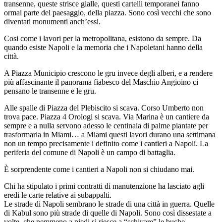
transenne, queste strisce gialle, questi cartelli temporanei fanno
ormai parte del paesaggio, della piazza. Sono così vecchi che sono
diventati monumenti anch’essi.
Cosi come i lavori per la metropolitana, esistono da sempre. Da
quando esiste Napoli e la memoria che i Napoletani hanno della
città.
A Piazza Municipio crescono le gru invece degli alberi, e a rendere
più affascinante il panorama fiabesco del Maschio Angioino ci
pensano le transenne e le gru.
Alle spalle di Piazza del Plebiscito si scava. Corso Umberto non
trova pace. Piazza 4 Orologi si scava. Via Marina è un cantiere da
sempre e a nulla servono adesso le centinaia di palme piantate per
trasformarla in Miami… a Miami questi lavori durano una settimana
non un tempo precisamente i definito come i cantieri a Napoli. La
periferia del comune di Napoli è un campo di battaglia.
È sorprendente come i cantieri a Napoli non si chiudano mai.
Chi ha stipulato i primi contratti di manutenzione ha lasciato agli
eredi le carte relative ai subappalti.
Le strade di Napoli sembrano le strade di una città in guerra. Quelle
di Kabul sono più strade di quelle di Napoli. Sono così dissestate a
volte, che nemmeno a piedi si riesce a “schivare” le buche.