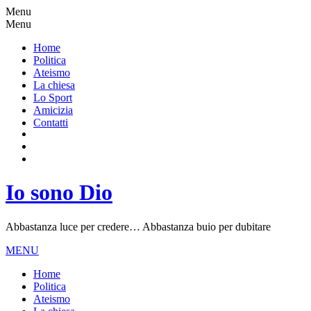
Menu
Menu
Home
Politica
Ateismo
La chiesa
Lo Sport
Amicizia
Contatti
Io sono Dio
Abbastanza luce per credere… Abbastanza buio per dubitare
MENU
Home
Politica
Ateismo