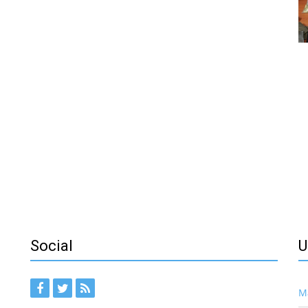
Social
U
Ma