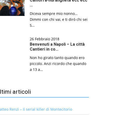
Camorra-ndrangheta ecc ecc
…
Diceva sempre mio nonno…
Dimmi con chi vai, e ti dirò chi sei
S…
26 Febbraio 2018
Benvenuti a Napoli – La città
Cantieri in co…
Non ho girato tanto quando ero
piccolo. Anzi ricordo che quando
a 13 a…
ltimi articoli
tteo Renzi – Il serial killer di Montecitorio