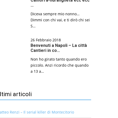
Camorra-ndrangheta ecc ecc
…
Diceva sempre mio nonno…
Dimmi con chi vai, e ti dirò chi sei
S…
26 Febbraio 2018
Benvenuti a Napoli – La città
Cantieri in co…
Non ho girato tanto quando ero
piccolo. Anzi ricordo che quando
a 13 a…
ltimi articoli
tteo Renzi – Il serial killer di Montecitorio