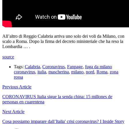
All’altro di Reggio Calabria arriva uno solo dei voli da Milano, con
scalo a Roma. Dopo la firma del decreto ministeriale che ha reso la
Lombardia … .
source
Tags:
Calabria
,
Coronavirus
,
Fanpage
,
fuga da milano
coronavirus
,
italia
,
mascherina
,
milano
,
nord
,
Roma
,
zona
rossa
Previous Article
CORONAVIRUS Italia sigue la senda china: 15 millones de
personas en cuarentena
Next Article
Cosa possiamo imparare dall’Italia' crisi coronavirus? I Inside Story