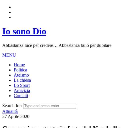
Io sono Dio
Abbastanza luce per credere… Abbastanza buio per dubitare
MENU
Home
Politica
Ateismo
La chiesa
Lo Sport
Amicizia
Contatti
Search for:
Attualità
27 Aprile 2020