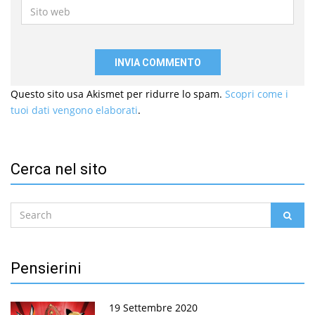
Sito
web
Questo sito usa Akismet per ridurre lo spam.
Scopri come i
tuoi dati vengono elaborati
.
Cerca nel sito
Search
SEAR
for:
Pensierini
19 Settembre 2020