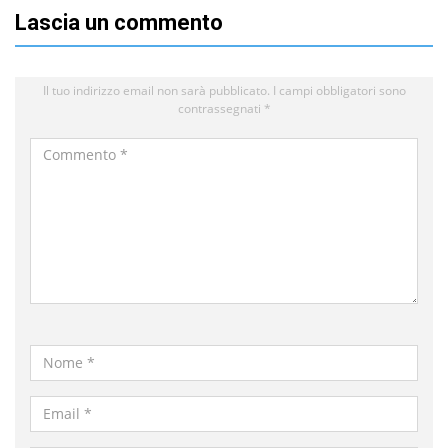
Lascia un commento
Il tuo indirizzo email non sarà pubblicato.
I campi obbligatori sono
contrassegnati
*
Commento
*
Nome
*
Email
*