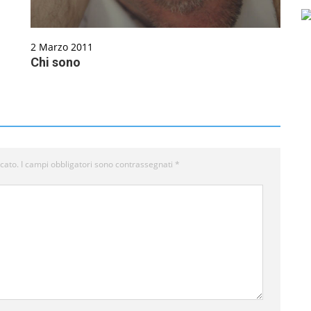
2 Marzo 2011
Chi sono
icato.
I campi obbligatori sono contrassegnati
*