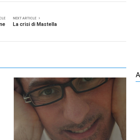
CLE
NEXT ARTICLE
one
La crisi di Mastella
A