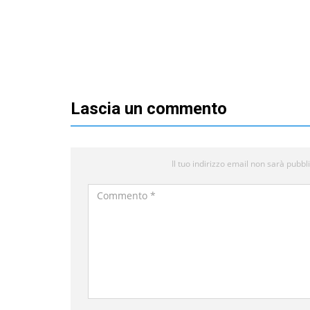
Lascia un commento
Il tuo indirizzo email non sarà pubbl
Commento
*