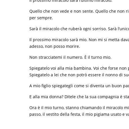
Il prossimo miracolo sarà l’ultimo miracolo.
Quello che non vede e non sente. Quello che non ride
per sempre.
Sarà il miracolo che ruberà ogni sorriso. Sarà l’unic
Il prossimo miracolo sarà mio. Non mi si metta dava
adesso, non posso morire.
Non stracciatemi il numero. È il turno mio.
Spiegatelo voi alla mia bambina. Voi che forse non p
Spiegatelo a lei che non potrò essere il nonno di suo
A mio figlio spiegategli come si diventa un buon pad
E alla mia donna? Ditele che la sua compagnia è sta
Ora è il mio turno, stanno chiamando il miracolo m
passo, il vestito della festa, il mio pigiama usato e v