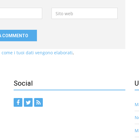
Sito
web
 come i tuoi dati vengono elaborati
.
Social
U
Ma
No
Ma