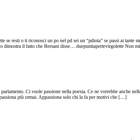
e se resti o ti riconosci un po nel pd sei un “pdiota” se passi ai tante
Lo dimostra il fatto che Bersani disse… duepuntiapertevirgolette Non m
parlamento. Ci vuole passione nella poesia. Ce ne vorrebbe anche nella 
assiona più ormai. Appassiona solo chi la fa per motivi che […]