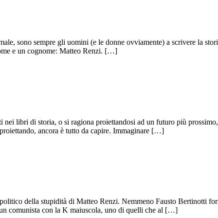
male, sono sempre gli uomini (e le donne ovviamente) a scrivere la stor
n nome e un cognome: Matteo Renzi. […]
i nei libri di storia, o si ragiona proiettandosi ad un futuro più pross
 proiettando, ancora è tutto da capire. Immaginare […]
 un politico della stupidità di Matteo Renzi. Nemmeno Fausto Bertinotti f
e un comunista con la K maiuscola, uno di quelli che al […]