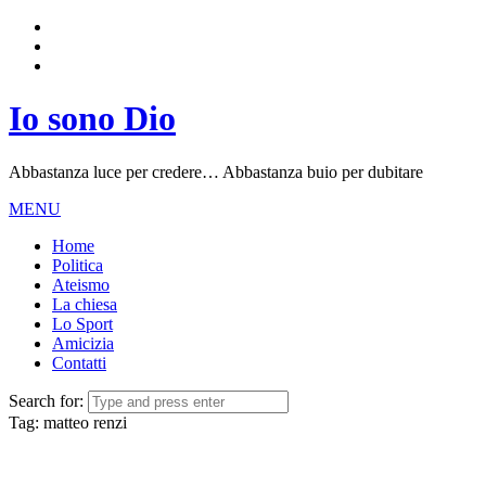
Io sono Dio
Abbastanza luce per credere… Abbastanza buio per dubitare
MENU
Home
Politica
Ateismo
La chiesa
Lo Sport
Amicizia
Contatti
Search for:
Tag:
matteo renzi