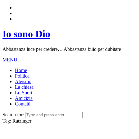
Io sono Dio
Abbastanza luce per credere… Abbastanza buio per dubitare
MENU
Home
Politica
Ateismo
La chiesa
Lo Sport
Amicizia
Contatti
Search for:
Tag:
Ratzinger