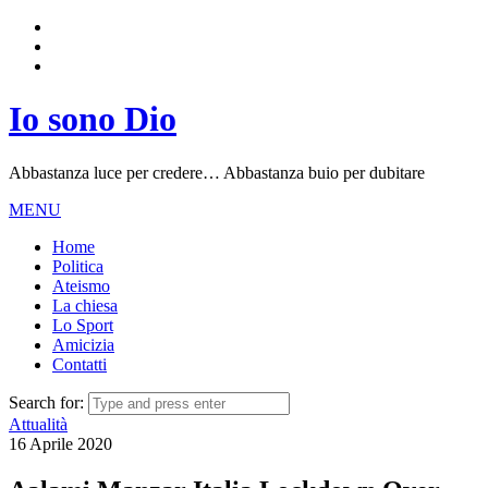
Io sono Dio
Abbastanza luce per credere… Abbastanza buio per dubitare
MENU
Home
Politica
Ateismo
La chiesa
Lo Sport
Amicizia
Contatti
Search for:
Attualità
16 Aprile 2020