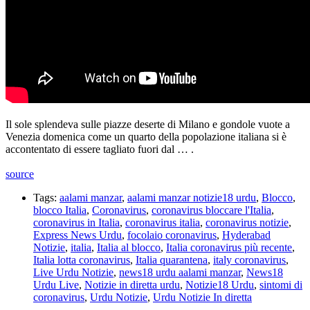
Il sole splendeva sulle piazze deserte di Milano e gondole vuote a
Venezia domenica come un quarto della popolazione italiana si è
accontentato di essere tagliato fuori dal … .
source
Tags:
aalami manzar
,
aalami manzar notizie18 urdu
,
Blocco
,
blocco Italia
,
Coronavirus
,
coronavirus bloccare l'Italia
,
coronavirus in Italia
,
coronavirus italia
,
coronavirus notizie
,
Express News Urdu
,
focolaio coronavirus
,
Hyderabad
Notizie
,
italia
,
Italia al blocco
,
Italia coronavirus più recente
,
Italia lotta coronavirus
,
Italia quarantena
,
italy coronavirus
,
Live Urdu Notizie
,
news18 urdu aalami manzar
,
News18
Urdu Live
,
Notizie in diretta urdu
,
Notizie18 Urdu
,
sintomi di
coronavirus
,
Urdu Notizie
,
Urdu Notizie In diretta