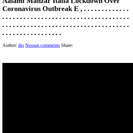
Aalami Manzar Italia Lockdown Over
Coronavirus Outbreak E , . . . . . . . . . . . . .
. . . . . . . . . . . . . . . . . . . . . . . . . . . . . . . . . . . .
. . . . . . . . . . . . . . . . . . . . . . . . . . . . . . . . . . . .
. . . . . . . . . . . . . . . . .
Author:
dio
Nessun commento
Share: