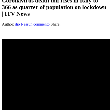
Coronavirus death toll rises in Italy to
366 as quarter of population on lockdown
| ITV News
Author:
dio
Nessun commento
Share: