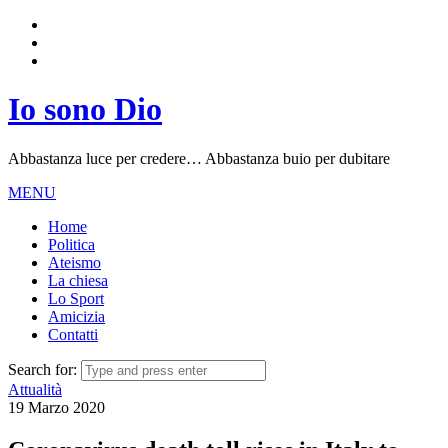
Io sono Dio
Abbastanza luce per credere… Abbastanza buio per dubitare
MENU
Home
Politica
Ateismo
La chiesa
Lo Sport
Amicizia
Contatti
Search for:
Attualità
19 Marzo 2020