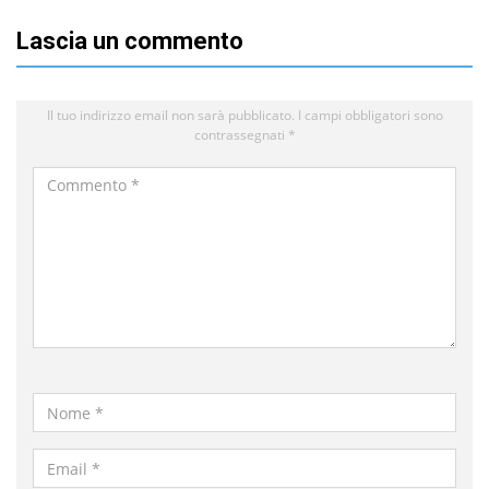
Lascia un commento
Il tuo indirizzo email non sarà pubblicato.
I campi obbligatori sono
contrassegnati
*
Commento
*
Nome
*
Email
*