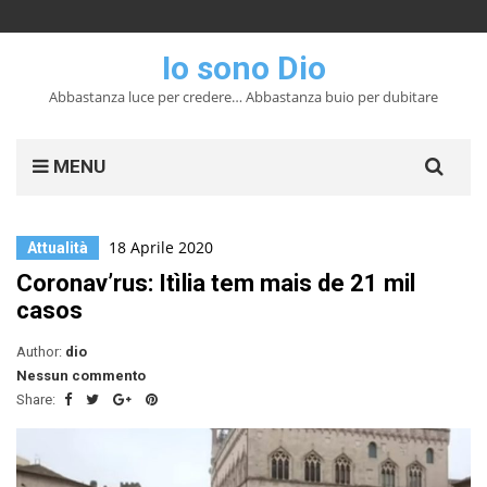
Io sono Dio
Abbastanza luce per credere… Abbastanza buio per dubitare
Search
MENU
for:
18 Aprile 2020
Attualità
Coronav’rus: Itìlia tem mais de 21 mil
casos
Author:
dio
Nessun commento
Share: