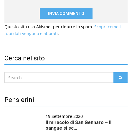
Questo sito usa Akismet per ridurre lo spam.
Scopri come i
tuoi dati vengono elaborati
.
Cerca nel sito
Search
SEAR
for:
Pensierini
19 Settembre 2020
Il miracolo di San Gennaro – Il
sangue si sc…